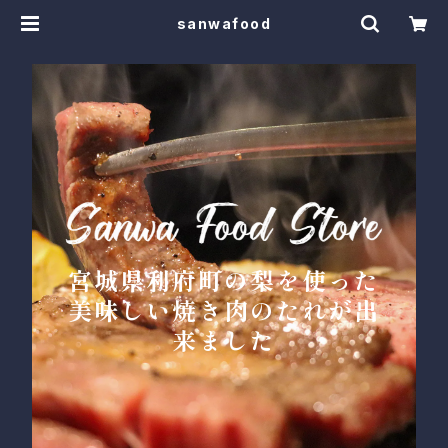
sanwafood
宮城県利府町の梨を使った
美味しい焼き肉のたれが出
来ました