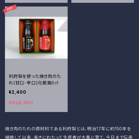
利府梨を使った焼き肉のた
れ(甘口･辛口)化粧箱ｾｯﾄ
¥2,400
SOLD OUT
焼き肉のたれの原材料である利府梨とは、明治17年に約150本を
植樹して以来、長きにわたって生産者が大事に育て、今日まで伝承